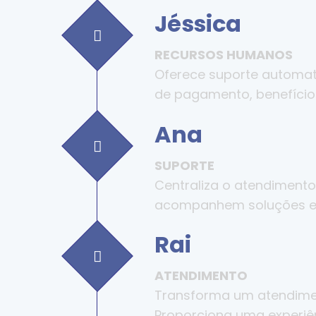
Jéssica
RECURSOS HUMANOS
Oferece suporte automat
de pagamento, benefícios,
Ana
SUPORTE
Centraliza o atendimento
acompanhem soluções e 
Rai
ATENDIMENTO
Transforma um atendiment
Proporciona uma experiê