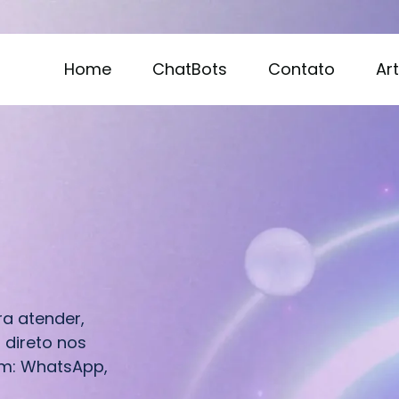
Home
ChatBots
Contato
Ar
ra atender,
 direto nos
gem: WhatsApp,