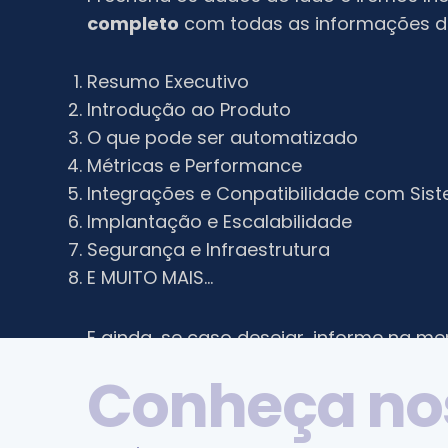
completo
com todas as informações d
Resumo Executivo
Introdução ao Produto
O que pode ser automatizado
Métricas e Performance
Integrações e Conpatibilidade com Sis
Implantação e Escalabilidade
Segurança e Infraestrutura
E MUITO MAIS…
E ainda, se caso desejar, informe na m
com um especialista e entraremos em
C
o
n
h
e
ç
a
n
o
custo.