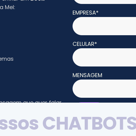
a Mel:
EMPRESA*
CELULAR*
temas
MENSAGEM
ensagem que quer falar
 contato sem nenhum
s
s
o
s
C
H
A
T
B
O
T