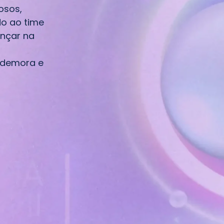
osos,
do ao time
nçar na
 demora e