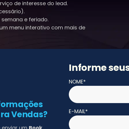
viço de interesse do lead.
essário).
e semana e feriado.
 um menu interativo com mais de
Informe seu
NOME*
nformações
E-MAIL*
ara Vendas?
e enviar um
Book